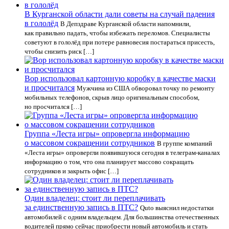
В Курганской области дали советы на случай падения
в гололёд
В Депздраве Курганской области напомнили,
как правильно падать, чтобы избежать переломов. Специалисты
советуют в гололёд при потере равновесия постараться присесть,
чтобы снизить риск […]
Вор использовал картонную коробку в качестве маски
и просчитался
Мужчина из США обворовал точку по ремонту
мобильных телефонов, скрыв лицо оригинальным способом,
но просчитался […]
Группа «Леста игры» опровергла информацию
о массовом сокращении сотрудников
В группе компаний
«Леста игры» опровергли появившуюся сегодня в телеграм-каналах
информацию о том, что она планирует массово сокращать
сотрудников и закрыть офис […]
Один владелец: стоит ли переплачивать
за единственную запись в ПТС?
Quto выяснил недостатки
автомобилей с одним владельцем. Для большинства отечественных
водителей прямо сейчас приобрести новый автомобиль и стать