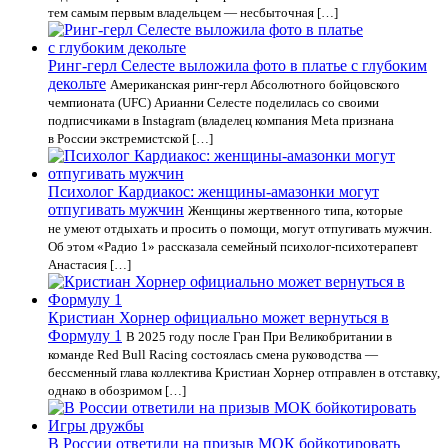
тем самым первым владельцем — несбыточная […]
Ринг-герл Селесте выложила фото в платье с глубоким
декольте
Американская ринг-герл Абсолютного бойцовского
чемпионата (UFC) Арианни Селесте поделилась со своими
подписчиками в Instagram (владелец компания Meta признана
в России экстремистской […]
Психолог Кардиакос: женщины-амазонки могут
отпугивать мужчин
Женщины жертвенного типа, которые
не умеют отдыхать и просить о помощи, могут отпугивать мужчин.
Об этом «Радио 1» рассказала семейный психолог-психотерапевт
Анастасия […]
Кристиан Хорнер официально может вернуться в
Формулу 1
В 2025 году после Гран При Великобритании в
команде Red Bull Racing состоялась смена руководства —
бессменный глава коллектива Кристиан Хорнер отправлен в отставку,
однако в обозримом […]
В России ответили на призыв МОК бойкотировать