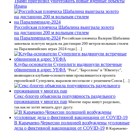
Трамп пригрозил уничтожить новые ядерные объекты
Ирана
Российская пловчиха Шабалина выиграла золото
на дистанции 200 м вольным стилем
на Паралимпиаде‑2024
Российская пловчиха Валерия Шабалина
завоевала золотую медаль на дистанции 200 метров вольным стилем
на Паралимпийских играх 2024 года […]
Клубы-основатели Суперлиги выдвинули встречные
обвинения в адрес УЕФА
"Реал", "Барселона" и "Ювентус",
являющиеся клубами-основателями провалившегося проекта
европейской Суперлиги, выразили несогласие с решением Союза […]
Секс-блогер объяснила популярность раздельного
проживания у многих пар
Многие пары живут раздельно,
так как не хотят мешать друг другу.
В Карачаево-Черкесии полицией возбуждены уголовные
дела о фиктивной вакцинации от COVID-19
В Карачаево-