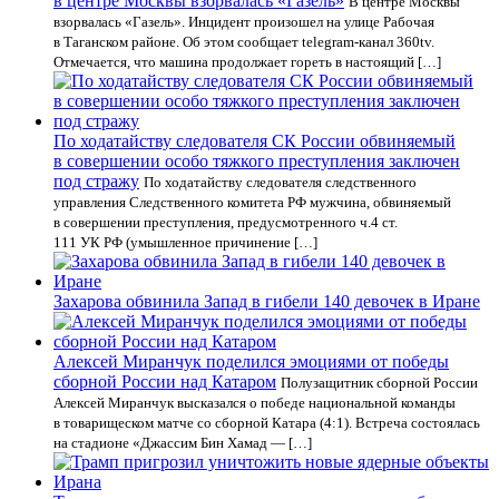
в центре Москвы взорвалась «Газель»
В центре Москвы
взорвалась «Газель». Инцидент произошел на улице Рабочая
в Таганском районе. Об этом сообщает telegram-канал 360tv.
Отмечается, что машина продолжает гореть в настоящий […]
По ходатайству следователя СК России обвиняемый
в совершении особо тяжкого преступления заключен
под стражу
По ходатайству следователя следственного
управления Следственного комитета РФ мужчина, обвиняемый
в совершении преступления, предусмотренного ч.4 ст.
111 УК РФ (умышленное причинение […]
Захарова обвинила Запад в гибели 140 девочек в Иране
Алексей Миранчук поделился эмоциями от победы
сборной России над Катаром
Полузащитник сборной России
Алексей Миранчук высказался о победе национальной команды
в товарищеском матче со сборной Катара (4:1). Встреча состоялась
на стадионе «Джассим Бин Хамад — […]