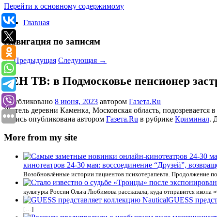
Перейти к основному содержимому
Главная
Навигация по записям
←
Предыдущая
Следующая
→
РЕН ТВ: в Подмосковье пенсионер заст
Опубликовано
8 июня, 2023
автором
Газета.Ru
Житель деревни Каменка, Московская область, подозревается 
Запись опубликована автором
Газета.Ru
в рубрике
Криминал
. 
More from my site
кинотеатров 24-30 мая: воссоединение “Друзей”, возвращ
Возобновлённые истории пациентов психотерапевта. Продолжение по
культуры России Ольга Любимова рассказала, куда отправится икона 
GUESS предста
[…]