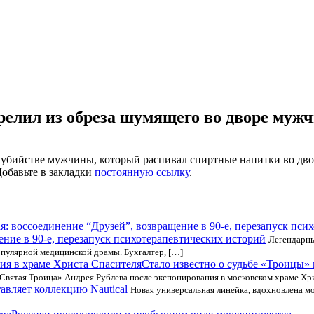
релил из обреза шумящего во дворе муж
в убийстве мужчины, который распивал спиртные напитки во дво
Добавьте в закладки
постоянную ссылку
.
ение в 90-е, перезапуск психотерапевтических историй
Легендарны
пулярной медицинской драмы. Бухгалтер, […]
Стало известно о судьбе «Троицы»
«Святая Троица» Андрея Рублева после экспонирования в московском храме Хр
вляет коллекцию Nautical
Новая универсальная линейка, вдохновлена м