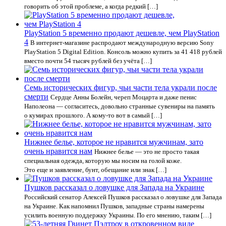
говорить об этой проблеме, а когда редкий […]
PlayStation 5 временно продают дешевле, чем PlayStation
4
В интернет-магазине распродают международную версию Sony
PlayStation 5 Digital Edition. Консоль можно купить за 41 418 рублей
вместо почти 54 тысяч рублей без учёта […]
Семь исторических фигур, чьи части тела украли после
смерти
Сердце Анны Болейн, череп Моцарта и даже пенис
Наполеона — согласитесь, довольно странные сувениры на память
о кумирах прошлого. А кому-то вот в самый […]
Нижнее белье, которое не нравится мужчинам, зато
очень нравится нам
Нижнее белье — это не просто такая
специальная одежда, которую мы носим на голой коже.
Это еще и заявление, бунт, обещание или знак […]
Пушков рассказал о ловушке для Запада на Украине
Российский сенатор Алексей Пушков рассказал о ловушке для Запада
на Украине. Как напомнил Пушков, западные страны намерены
усилить военную поддержку Украины. По его мнению, таким […]