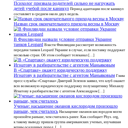
Психолог призвала родителей сильно не нагружать
детей учебой после каникул
Период адаптации после каникул
составляет в среднем около двух недель.
Назван срок окончательного прихода весны в Москву
В Финляндии назвали условие отправки Украине
танков Leopard
Власти Финляндии рассмотрят возможность
передачи танков Leopard Украине в случае, если поставку поддержат
несколько стран. Об этом сообщает телеканал […]
В «Спартаке» окажут юридическую поддержку
Игнатову в разбирательстве с агентом Маньяковым
Глава
пресс-службы «Спартака» Дмитрий Зеленов заявил, что клуб окажет
всю возможную юридическую поддержку полузащитнику Михаилу
Игнатову в разбирательстве с агентом Александром […]
Ученые: насыщение океанов кислородом произошло
раньше, чем считалось
Насыщение океанов кислородом могло
произойти раньше, чем считалось ранее. Как сообщает Phys. org,
к такому выводу пришла группа американских ученых, изучавшая
керны осадочных пород, […]