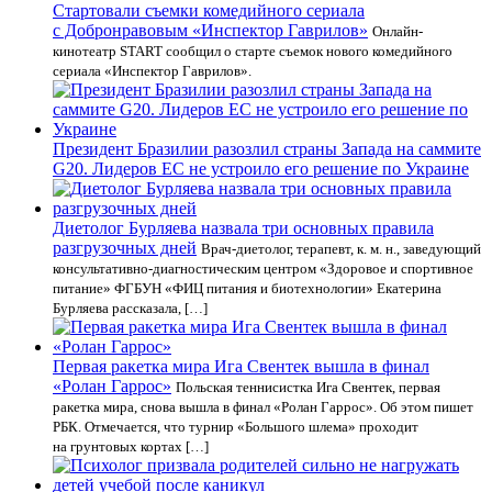
Стартовали съемки комедийного сериала
с Добронравовым «Инспектор Гаврилов»
Онлайн-
кинотеатр START сообщил о старте съемок нового комедийного
сериала «Инспектор Гаврилов».
Президент Бразилии разозлил страны Запада на саммите
G20. Лидеров ЕС не устроило его решение по Украине
Диетолог Бурляева назвала три основных правила
разгрузочных дней
Врач-диетолог, терапевт, к. м. н., заведующий
консультативно-диагностическим центром «Здоровое и спортивное
питание» ФГБУН «ФИЦ питания и биотехнологии» Екатерина
Бурляева рассказала, […]
Первая ракетка мира Ига Свентек вышла в финал
«Ролан Гаррос»
Польская теннисистка Ига Свентек, первая
ракетка мира, снова вышла в финал «Ролан Гаррос». Об этом пишет
РБК. Отмечается, что турнир «Большого шлема» проходит
на грунтовых кортах […]