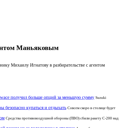
гентом Маньяковым
ику Михаилу Игнатову в разбирательстве с агентом
Swace получил больше опций за меньшую сумму
Suzuki
вы безопасно купаться и отдыхать
Совсем скоро в столице будет
ном
Средства противовоздушной обороны (ПВО) сбили ракету С-200 над