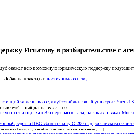
держку Игнатову в разбирательстве с а
 клуб окажет всю возможную юридическую поддержку полузащитн
л
. Добавьте в закладки
постоянную ссылку
.
Рестайлинговый универсал Suzuki 
ся в автомобильный рынок свежие нотки.
Эксперт рассказала, на каких пляжах Моск
Средства ПВО сбили ракету С-200 над российским регио
Также над Белгородской областью уничтожен боеприпас, […]