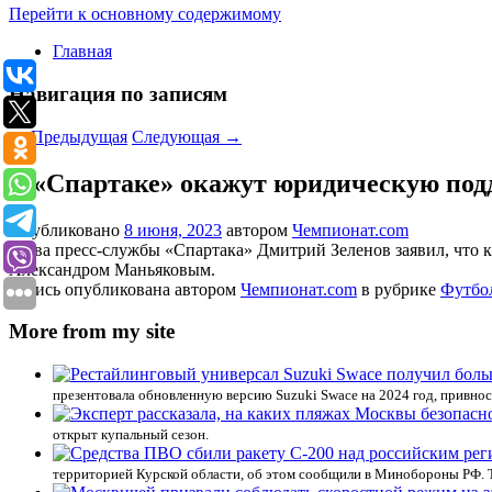
Перейти к основному содержимому
Главная
Навигация по записям
←
Предыдущая
Следующая
→
В «Спартаке» окажут юридическую под
Опубликовано
8 июня, 2023
автором
Чемпионат.com
Глава пресс-службы «Спартака» Дмитрий Зеленов заявил, что
Александром Маньяковым.
Запись опубликована автором
Чемпионат.com
в рубрике
Футбо
More from my site
презентовала обновленную версию Suzuki Swace на 2024 год, привно
открыт купальный сезон.
территорией Курской области, об этом сообщили в Минобороны РФ. 